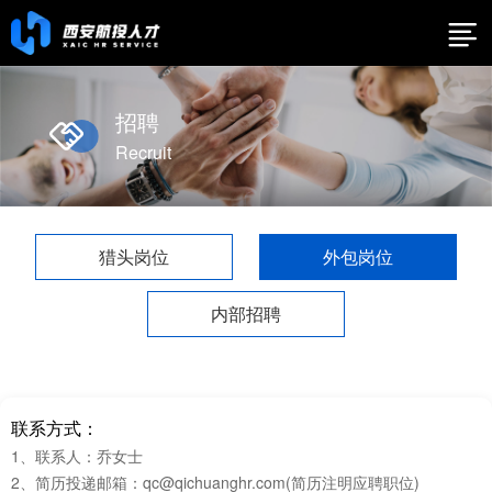
招聘
Recruit
猎头岗位
外包岗位
内部招聘
联系方式：
1、联系人：乔女士
2、简历投递邮箱：qc@qichuanghr.com(简历注明应聘职位)