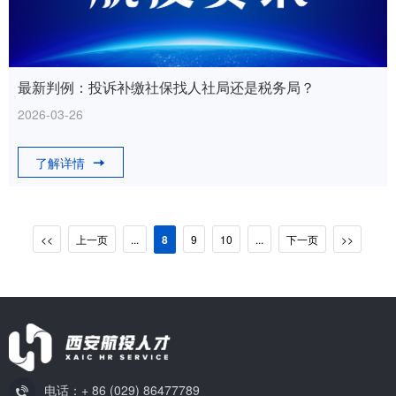
最新判例：投诉补缴社保找人社局还是税务局？
2026-03-26
了解详情
<<
上一页
...
8
9
10
...
下一页
>>
电话：+ 86 (029) 86477789