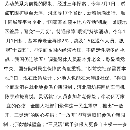
劳动关系为前提的限制。
经过三年探索，今年7月1日，试
点范围扩容至天津、河北等17个省份，新增滴滴出行、顺
丰同城等平台企业，“国家基准额＋地方浮动”机制，兼顾地
区差异，避免“一刀切”。
待遇保障“暖流”持续涌动。今年1
月1日起，基本养老金再涨2％，惠及1.5亿退休人员。纵
观“十四五”，即便面临国内经济承压、不确定性增多的挑
战，我国仍连续五年调整退休人员基本养老金，彰显着党
中央、国务院对民生保障的高度重视。
“以前交社保需要本
地户口，现在政策放开，外地人也能在天津缴社保。”得知
全面取消在就业地参保户籍限制，河北廊坊籍网约车司机
陈宇难掩喜悦。
灵活就业人员参加养老保险，牵动亿万家
庭的心弦。全国人社部门聚焦这一民生需求，推出“一放
开、三灵活”的暖心举措：“一放开”即普遍取消参保户籍限
制，打破地域壁垒；“三灵活”赋予参保人更多自主权——参