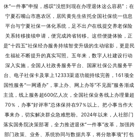
休“一件事”申报，感叹“没想到现在办理退休这么容易”；在
宁夏石嘴山市惠农区，居民黄先生依托全国社保统一信息
平台与宁夏社保一体化系统，足不出户在线提交养老保险
关系转移接续申请，便完成跨省转移。
这些便捷体验，正
是“十四五”社保经办服务持续智变升级的生动缩影，更是民
生福祉不断提升的真实写照。
五年来，数字人社建设行动
深入实施，全国人社政务服务平台、国家社保公共服务平
台、电子社保卡及掌上12333渠道功能持续完善，161项全
国性服务“一网通办”，掌上办、网上办等“不见面”服务渐成
主流，线上服务超600亿人次，全国社保业务线上办理量超
70％，办事“好评率”总体保持在97％以上。
把小事当作大
事来办，切实解决群众急难愁盼。2024年以来，人社部门
落实国务院决策部署，全力推进退休“一件事”改革，加强跨
部门政策、业务、系统协同与数据共享，将分散事项“打包