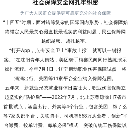
社会保障安全网扎牢织密
为广大人民群众提供更可靠更充分的社会保障
“十四五”时期，面对错综复杂的国际国内形势，社会保障始
终锚定人民最关心最直接最现实的利益问题，民生保障网
越织越密、越扎越牢。
“打开App，点击‘安全卫士’‘事故上报’，就可以一键报
案。”在沈阳青年大街站，美团骑手梅鑫民向同行熟练演示
操作流程。今年7月1日，辽宁启动职业伤害保障试点，将
滴滴出行、美团等11家平台企业纳入保障范围。
五年来，新就业形态就业群体日益壮大，职业伤害保障立
起坚实的“防护盾”——
2022年7月，北上苏粤琼渝川7省市
首批试点，涵盖出行、外卖等4个行业，包含美团、饿了么
等7家头部平台，关联骑手、司机等668万从业者，创新“平
台缴费、按单计费、每单必保”模式，突破传统工伤保险以